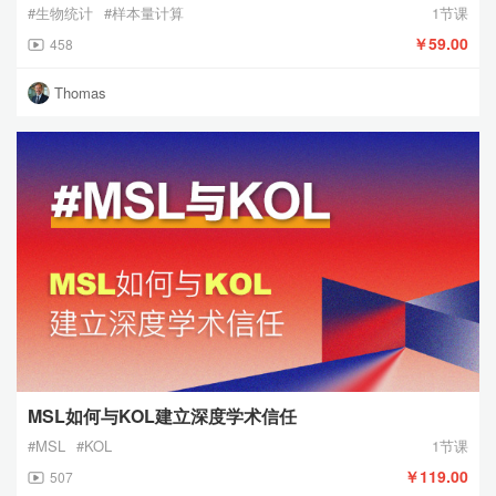
#生物统计
#样本量计算
1节课
￥59.00
458
Thomas
MSL如何与KOL建立深度学术信任
#MSL
#KOL
1节课
￥119.00
507